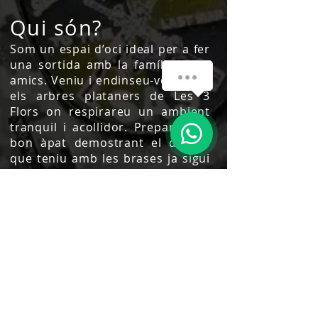
Qui són?
Som un espai d’oci ideal per a fer
una sortida amb la família o els
¿Cómo podemos ayudarte?
amics. Veniu i endinseu-vos entre
els arbres plataners de Les 3
Flors on respirareu un ambient
1
tranquil i acollidor. Prepareu un
bon àpat demostrant el domini
que teniu amb les brases ja sigui
fent torrades, coent costelles,
botifarres o fins i tot preparant
una bona paella. Pels nens, un
espai ideal on se’ls dispararà la
imaginació ja que podran anar
amunt i avall pels 4500 m2 amb
total tranquil·litat estant en ple
contacte amb la natura.