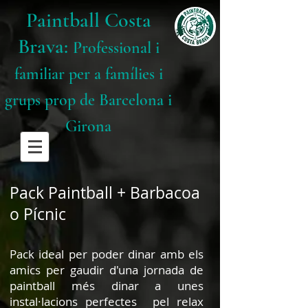
Paintball Costa
Brava:
Professional i
familiar per a famílies i
grups prop de Barcelona i
Girona
Pack Paintball + Barbacoa
o Pícnic
Pack ideal per poder dinar amb els
amics per gaudir d'una jornada de
paintball més dinar a unes
instal·lacions perfectes pel relax