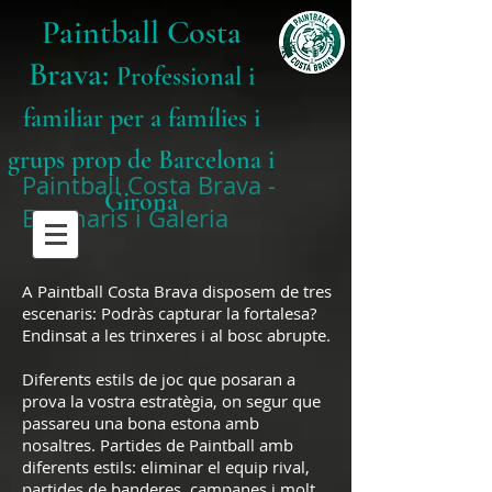
Paintball Costa
Brava:
Professional i
familiar per a famílies i
grups prop de Barcelona i
Paintball Costa Brava -
Girona
Escenaris i Galeria
A Paintball Costa Brava disposem de tres
escenaris: Podràs capturar la fortalesa?
Endinsat a les trinxeres i al bosc abrupte.
Diferents estils de joc que posaran a
prova la vostra estratègia, on segur que
passareu una bona estona amb
nosaltres. Partides de Paintball amb
diferents estils: eliminar el equip rival,
partides de banderes, campanes i molt